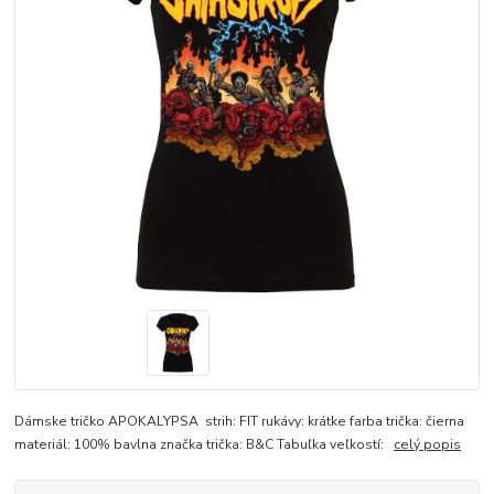
Dámske tričko APOKALYPSA strih: FIT rukávy: krátke farba trička: čierna
materiál: 100% bavlna značka trička: B&C Tabuľka veľkostí:
celý popis