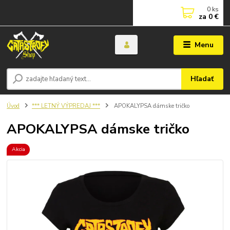
0
ks
za
0 €
Menu
Hľadať
Úvod
*** LETNÝ VÝPREDAJ ***
APOKALYPSA dámske tričko
APOKALYPSA dámske tričko
Akcia