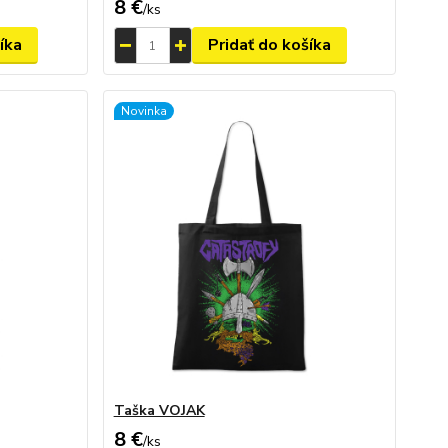
8 €
/
ks
íka
Pridať do košíka
Novinka
Taška VOJAK
8 €
/
ks