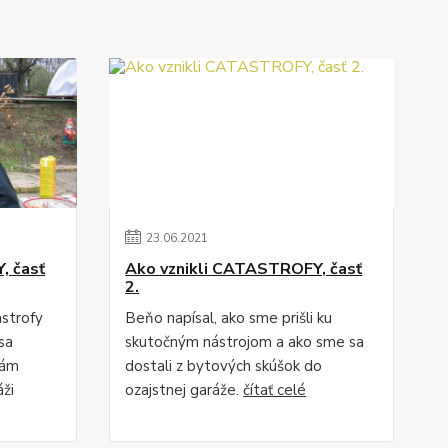
23
.
06
.
2021
, časť
Ako vznikli CATASTROFY, časť
2.
astrofy
Beňo napísal, ako sme prišli ku
sa
skutočným nástrojom a ako sme sa
nám
dostali z bytových skúšok do
áži
ozajstnej garáže.
čítať celé