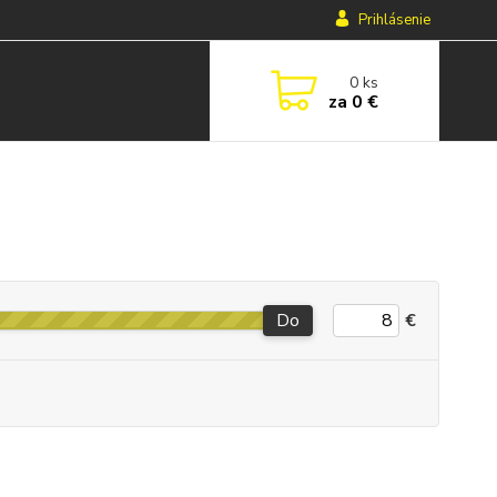
Prihlásenie
0
ks
za
0 €
Do
€