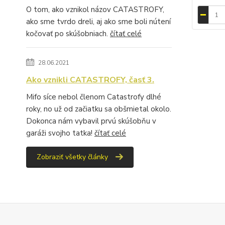
O tom, ako vznikol názov CATASTROFY,
ako sme tvrdo dreli, aj ako sme boli nútení
kočovať po skúšobniach.
čítať celé
28.06.2021
Ako vznikli CATASTROFY, časť 3.
Mifo síce nebol členom Catastrofy dlhé
roky, no už od začiatku sa obšmietal okolo.
Dokonca nám vybavil prvú skúšobňu v
garáži svojho tatka!
čítať celé
Zobraziť všetky články