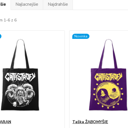
šie
Najlacnejšie
Najdrahšie
m 1-6 z 6
Novinka
BARAN
Taška ŽABOMYŠIE