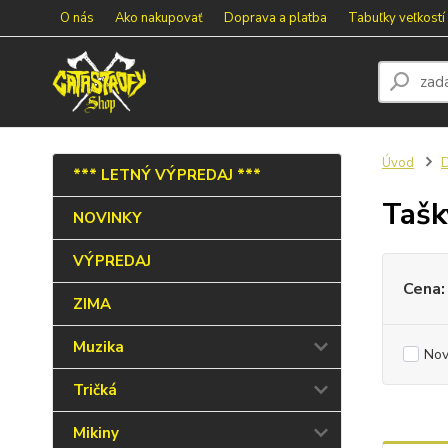
O nás
Ako nakupovať
Doprava a platba
Tabuľky veľkostí
Úvod
*** LETNÝ VÝPREDAJ ***
Tašk
NOVINKY
VÝPREDAJ
Cena:
ZIMA
Muzika
Nov
Tričká
Mikiny