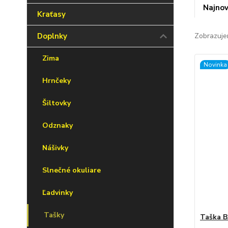
Najnov
Kraťasy
Doplnky
Zobrazuje
Zima
Novinka
Hrnčeky
Šiltovky
Odznaky
Nášivky
Slnečné okuliare
Ľadvinky
Tašky
Taška 