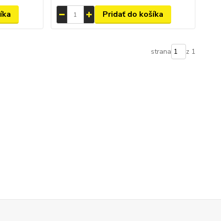
íka
Pridať do košíka
strana
z 1