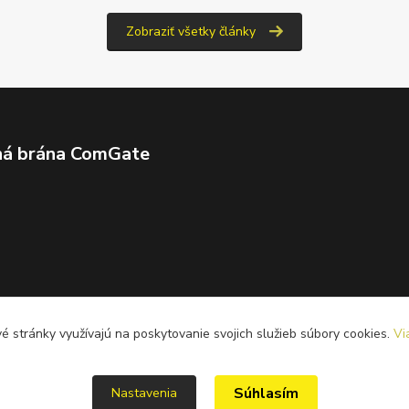
Zobraziť všetky články
ná brána ComGate
 stránky využívajú na poskytovanie svojich služieb súbory cookies.
Vi
Súhlasím
Nastavenia