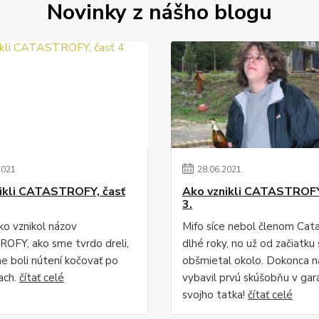
Novinky z nášho blogu
2021
28
.
06
.
2021
ikli CATASTROFY, časť
Ako vznikli CATASTROFY
3.
ko vznikol názov
Mifo síce nebol členom Cat
FY, ako sme tvrdo dreli,
dlhé roky, no už od začiatku 
me boli nútení kočovať po
obšmietal okolo. Dokonca 
ach.
čítať celé
vybavil prvú skúšobňu v gar
svojho tatka!
čítať celé