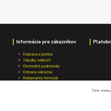
Informácie pre zákazníkov
Platob
Doprava a platba
Tabuľky veľkostí
Obchodné podmienky
Ochrana súkromia
Reklamačný formulár
Formulár pre odstúpenie od zmluvy
Kontakty
Tieto webové