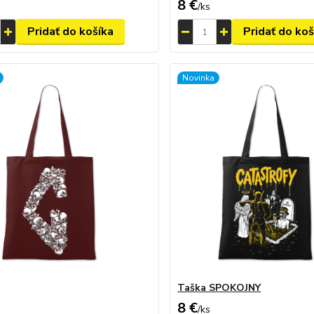
8 €
/
ks
Pridať do košíka
Pridať do koš
Novinka
Taška SPOKOJNY
8 €
/
ks