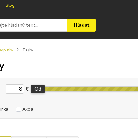
Blog
Hľadať
Doplnky
Tašky
y
€
Od
inka
Akcia