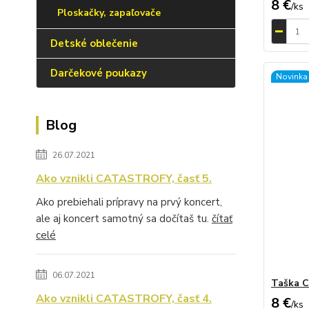
8 €
/
ks
Ploskačky, zapaľovače
Detské oblečenie
Darčekové poukazy
Novinka
Blog
26.07.2021
Ako vznikli CATASTROFY, časť 5.
Ako prebiehali prípravy na prvý koncert,
ale aj koncert samotný sa dočítaš tu.
čítať
celé
06.07.2021
Taška C
Ako vznikli CATASTROFY, časť 4.
8 €
/
ks