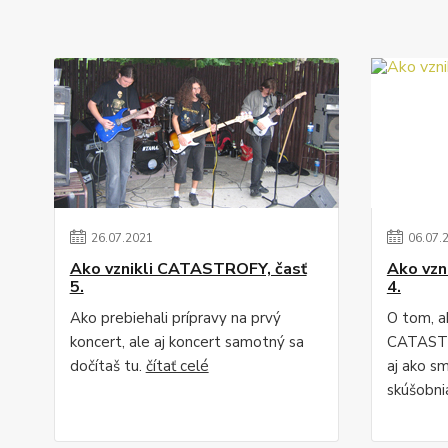
26
.
07
.
2021
06
.
07
.
Ako vznikli CATASTROFY, časť
Ako vzn
5.
4.
Ako prebiehali prípravy na prvý
O tom, a
koncert, ale aj koncert samotný sa
CATASTRO
dočítaš tu.
čítať celé
aj ako s
skúšobni