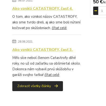
06.07.2021
50 €
/
k
Ako vznikli CATASTROFY, časť 4.
O tom, ako vznikol názov CATASTROFY,
ako sme tvrdo dreli, aj ako sme boli nútení
kočovať po skúšobniach.
čítať celé
28.06.2021
Ako vznikli CATASTROFY, časť 3.
Mifo síce nebol členom Catastrofy dlhé
roky, no už od začiatku sa obšmietal okolo.
Dokonca nám vybavil prvú skúšobňu v
garáži svojho tatka!
čítať celé
Zobraziť všetky články