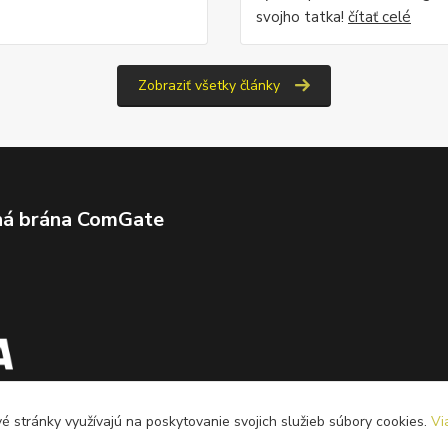
svojho tatka!
čítať celé
Zobraziť všetky články
ná brána ComGate
 stránky využívajú na poskytovanie svojich služieb súbory cookies.
Vi