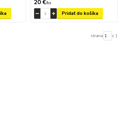
20 €
/
ks
íka
Pridať do košíka
strana
z 1