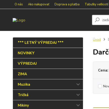
O nás
Ako nakupovať
Doprava a platba
Tabuľky veľkostí
Úvod
D
*** LETNÝ VÝPREDAJ ***
Darč
NOVINKY
VÝPREDAJ
Cena:
ZIMA
Muzika
Nov
Tričká
Mikiny