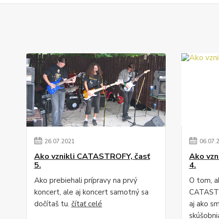
26
.
07
.
2021
06
.
07
.
Ako vznikli CATASTROFY, časť
Ako vzn
5.
4.
Ako prebiehali prípravy na prvý
O tom, a
koncert, ale aj koncert samotný sa
CATASTRO
dočítaš tu.
čítať celé
aj ako s
skúšobni