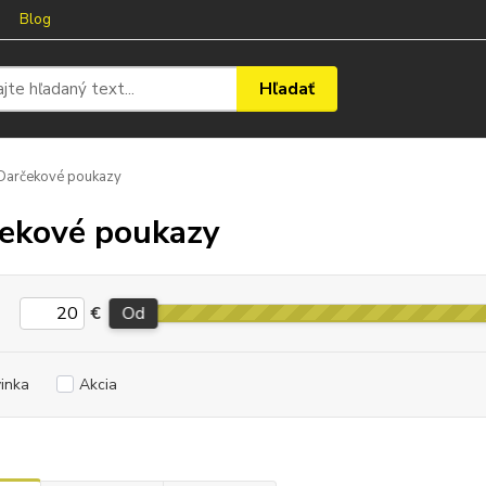
Blog
Hľadať
arčekové poukazy
ekové poukazy
€
Od
inka
Akcia