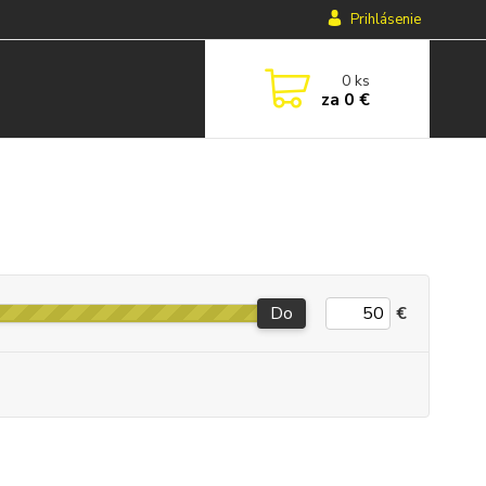
Prihlásenie
0
ks
za
0 €
Do
€