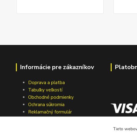
Informácie pre zákazníkov
Platob
Doprava a platba
Tabuľky veľkostí
Obchodné podmienky
Ochrana súkromia
Reklamačný formulár
Formulár pre odstúpenie od zmluvy
Kontakty
Tieto webové