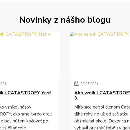
Novinky z nášho blogu
2021
28
.
06
.
2021
ikli CATASTROFY, časť
Ako vznikli CATASTROFY
3.
ko vznikol názov
Mifo síce nebol členom Cat
FY, ako sme tvrdo dreli,
dlhé roky, no už od začiatku 
me boli nútení kočovať po
obšmietal okolo. Dokonca 
ach.
čítať celé
vybavil prvú skúšobňu v gar