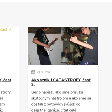
23
.
06
.
2021
, časť
Ako vznikli CATASTROFY, časť
2.
astrofy
Beňo napísal, ako sme prišli ku
sa
skutočným nástrojom a ako sme sa
nám
dostali z bytových skúšok do
áži
ozajstnej garáže.
čítať celé