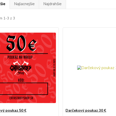
šie
Najlacnejšie
Najdrahšie
m 1-3 z 3
vý poukaz 50 €
Darčekový poukaz 30 €