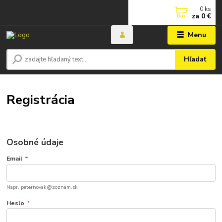
0
ks
za
0 €
Menu
Hľadať
Registrácia
Osobné údaje
Email
*
Napr. peternovak@zoznam.sk
Heslo
*