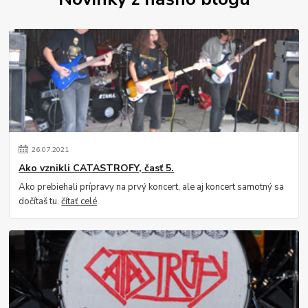
26
.
07
.
2021
Ako vznikli CATASTROFY, časť 5.
Ako prebiehali prípravy na prvý koncert, ale aj koncert samotný sa
dočítaš tu.
čítať celé