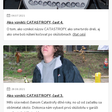
06
.
07
.
2021
Ako vznikli CATASTROFY, časť 4.
O tom, ako vznikol názov CATASTROFY, ako sme tvrdo dreli, aj
ako sme boli nútení kočovať po skúšobniach.
čítať celé
28
.
06
.
2021
Ako vznikli CATASTROFY, časť 3.
Mifo síce nebol členom Catastrofy dlhé roky, no už od začiatku sa
obšmietal okolo. Dokonca nám vybavil prvú skúšobňu v garáži