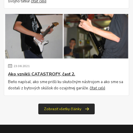
svojho tatka!
čítať celé
23
.
06
.
2021
Ako vznikli CATASTROFY, časť 2.
Beňo napísal, ako sme prišli ku skutočným nástrojom a ako sme sa
dostali z bytových skúšok do ozajstnej garáže.
čítať celé
Zobraziť všetky články