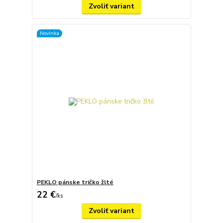
Zvoliť variant
Novinka
PEKLO pánske tričko žlté
22 €
/
ks
Zvoliť variant