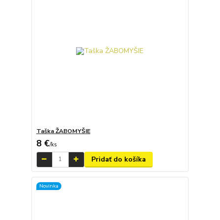
Taška ŽABOMYŠIE
8 €
/
ks
Pridať do košíka
Novinka