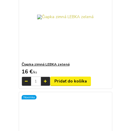
Čiapka zimná LEBKA zelená
16 €
/
ks
Pridať do košíka
Novinka