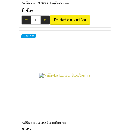
Nášivka LOGO žlto/červená
6 €
/
ks
Pridať do košíka
Novinka
Nášivka LOGO žlto/čierna
6 €