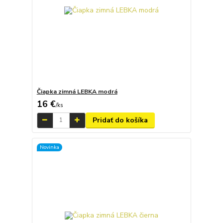
Čiapka zimná LEBKA modrá
16 €
/
ks
Pridať do košíka
Novinka