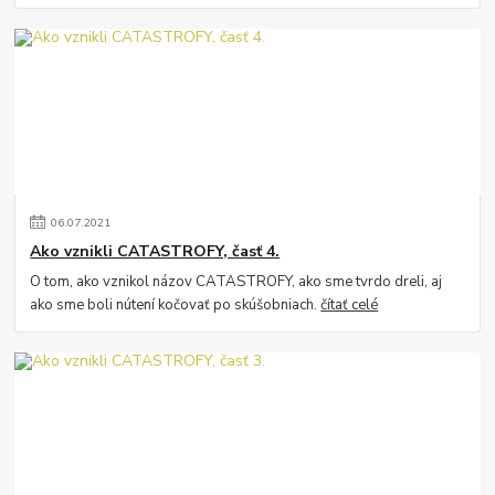
06
.
07
.
2021
Ako vznikli CATASTROFY, časť 4.
O tom, ako vznikol názov CATASTROFY, ako sme tvrdo dreli, aj
ako sme boli nútení kočovať po skúšobniach.
čítať celé