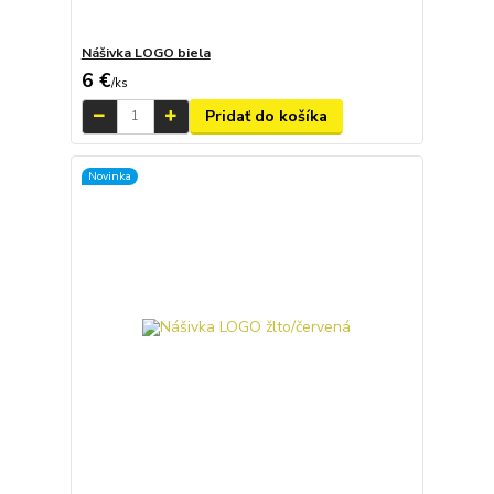
Nášivka LOGO biela
6 €
/
ks
Pridať do košíka
Novinka