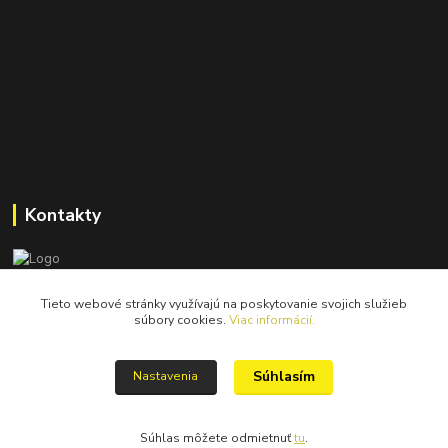
Kontakty
Tieto webové stránky využívajú na poskytovanie svojich služieb
catastrofy.shop@gmail.com
súbory cookies.
Viac informácií.
Súhlasím
Nastavenia
Súhlas môžete odmietnuť
tu
.