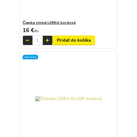
Čiapka zimná LEBKA bordová
16 €
/
ks
Pridať do košíka
Novinka