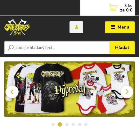
0
ks
za
0 €
Menu
Hľadať