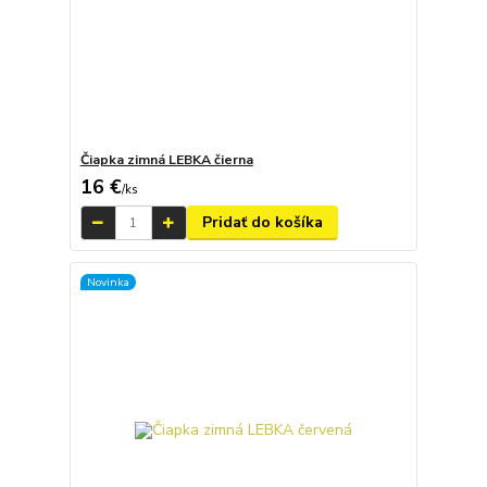
Čiapka zimná LEBKA čierna
16 €
/
ks
Pridať do košíka
Novinka