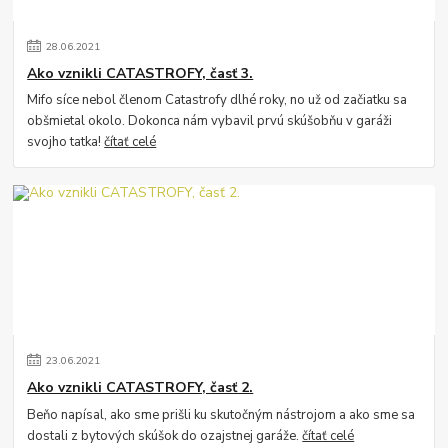
28
.
06
.
2021
Ako vznikli CATASTROFY, časť 3.
Mifo síce nebol členom Catastrofy dlhé roky, no už od začiatku sa
obšmietal okolo. Dokonca nám vybavil prvú skúšobňu v garáži
svojho tatka!
čítať celé
23
.
06
.
2021
Ako vznikli CATASTROFY, časť 2.
Beňo napísal, ako sme prišli ku skutočným nástrojom a ako sme sa
dostali z bytových skúšok do ozajstnej garáže.
čítať celé