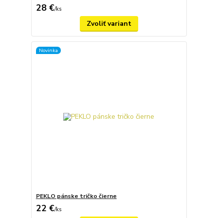
28 €
/
ks
Zvoliť variant
Novinka
PEKLO pánske tričko čierne
22 €
/
ks