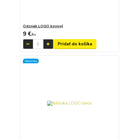
Odznak LOGO kovový
9 €
/
ks
Pridať do košíka
Novinka