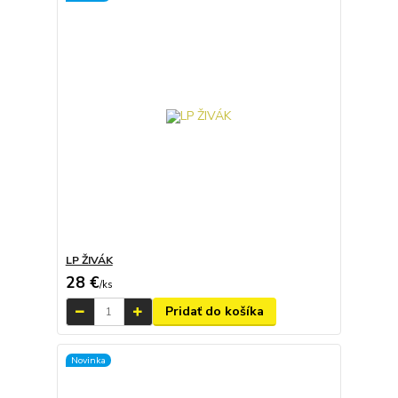
LP ŽIVÁK
28 €
/
ks
Pridať do košíka
Novinka