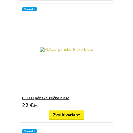
Novinka
PEKLO pánske tričko biele
22 €
/
ks
Zvoliť variant
Novinka