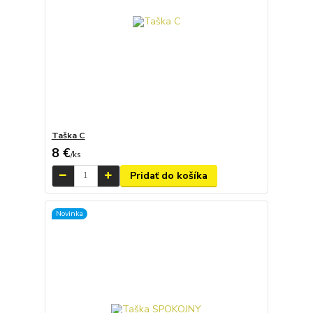
Taška C
8 €
/
ks
Pridať do košíka
Novinka