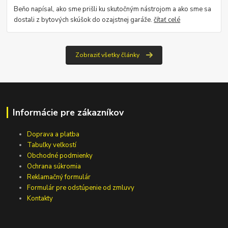
Beňo napísal, ako sme prišli ku skutočným nástrojom a ako sme sa
dostali z bytových skúšok do ozajstnej garáže.
čítať celé
Zobraziť všetky články
Informácie pre zákazníkov
Doprava a platba
Tabuľky veľkostí
Obchodné podmienky
Ochrana súkromia
Reklamačný formulár
Formulár pre odstúpenie od zmluvy
Kontakty