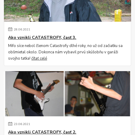
28
.
06
.
2021
Ako vznikli CATASTROFY, časť 3.
Mifo síce nebol členom Catastrofy dlhé roky, no už od začiatku sa
obšmietal okolo. Dokonca nám vybavil prvú skúšobňu v garáži
svojho tatka!
čítať celé
23
.
06
.
2021
Ako vznikli CATASTROFY, časť 2.