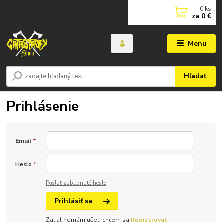
0
ks
za
0 €
Menu
Hľadať
Prihlásenie
Email
*
Heslo
*
Poslať zabudnuté heslo
Prihlásiť sa
Zatiaľ nemám účet, chcem sa
Registrovať