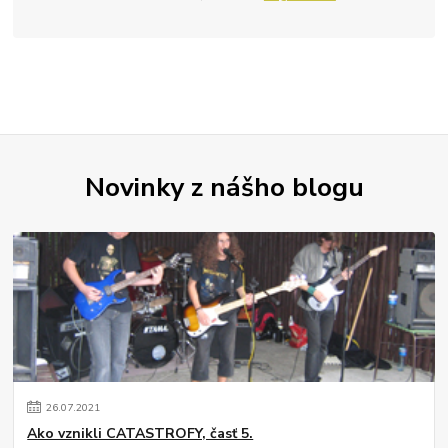
Novinky z nášho blogu
26
.
07
.
2021
Ako vznikli CATASTROFY, časť 5.