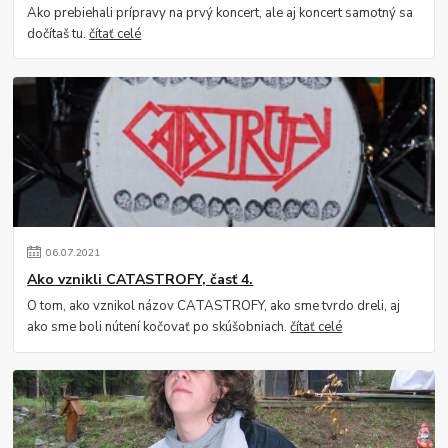
Ako prebiehali prípravy na prvý koncert, ale aj koncert samotný sa
dočítaš tu.
čítať celé
06
.
07
.
2021
Ako vznikli CATASTROFY, časť 4.
O tom, ako vznikol názov CATASTROFY, ako sme tvrdo dreli, aj
ako sme boli nútení kočovať po skúšobniach.
čítať celé