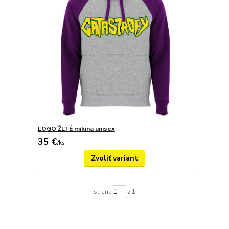
LOGO ŽLTÉ mikina unisex
35 €
/
ks
Zvoliť variant
strana
z 1