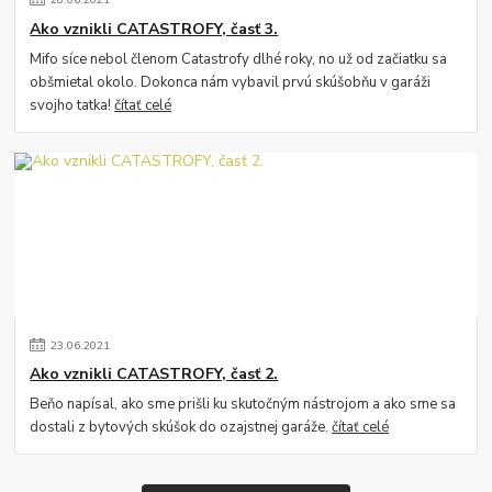
Ako vznikli CATASTROFY, časť 3.
Mifo síce nebol členom Catastrofy dlhé roky, no už od začiatku sa
obšmietal okolo. Dokonca nám vybavil prvú skúšobňu v garáži
svojho tatka!
čítať celé
23
.
06
.
2021
Ako vznikli CATASTROFY, časť 2.
Beňo napísal, ako sme prišli ku skutočným nástrojom a ako sme sa
dostali z bytových skúšok do ozajstnej garáže.
čítať celé