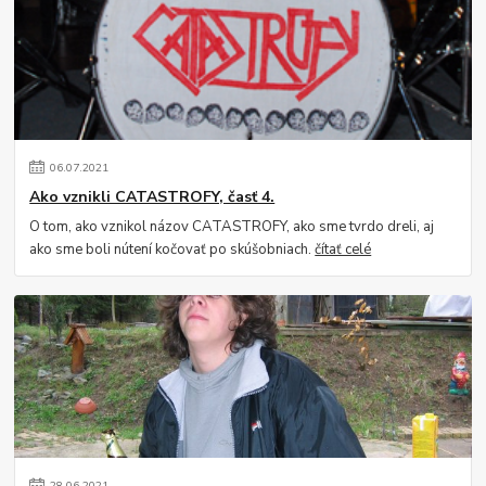
06
.
07
.
2021
Ako vznikli CATASTROFY, časť 4.
O tom, ako vznikol názov CATASTROFY, ako sme tvrdo dreli, aj
ako sme boli nútení kočovať po skúšobniach.
čítať celé
28
.
06
.
2021