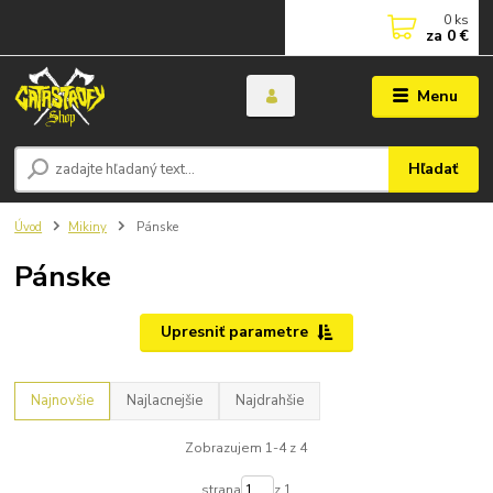
0
ks
za
0 €
Menu
Hľadať
Úvod
Mikiny
Pánske
Pánske
Upresniť parametre
Najnovšie
Najlacnejšie
Najdrahšie
Zobrazujem 1-4 z 4
strana
z 1