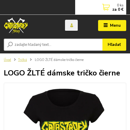
0
ks
za
0 €
Menu
Hľadať
Úvod
Tričká
LOGO ŽLTÉ dámske tričko čierne
LOGO ŽLTÉ dámske tričko čierne