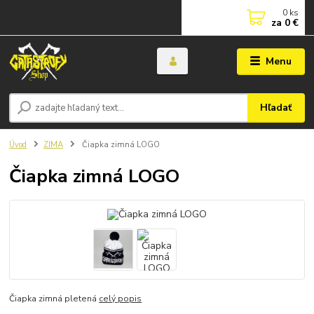
0
ks
za
0 €
Menu
Hľadať
Úvod
ZIMA
Čiapka zimná LOGO
Čiapka zimná LOGO
Čiapka zimná pletená
celý popis