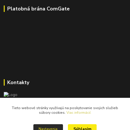
Platobná brána ComGate
Kontakty
Tieto webové stránky využívajú na poskytovanie svojich služieb
catastrofy.shop@gmail.com
súbory cookies.
Viac informácií.
Súhlasím
Nastavenia