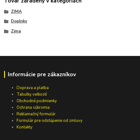
Tovar zaradený v kategóriách
ZIMA
Doplnky
Zima
Informácie pre zákazníkov
Doprava a platba
Tabuľky veľkostí
Obchodné podmienky
Ochrana súkromia
Reklamačný formulár
Formulár pre odstúpenie od zmluvy
Kontakty