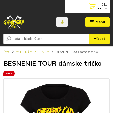
0
ks
za
0 €
Menu
Hľadať
Úvod
*** LETNÝ VÝPREDAJ ***
BESNENIE TOUR dámske tričko
BESNENIE TOUR dámske tričko
Akcia