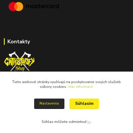
Kontakty
Tieto webové stránky využívajú na poskytovanie svojich služieb
catastrofy.shop@gmail.com
súbory cookies.
Viac informácií.
Súhlasím
Nastavenia
Súhlas môžete odmietnuť
tu
.
Vytvorené na
Eshop-rychlo.sk