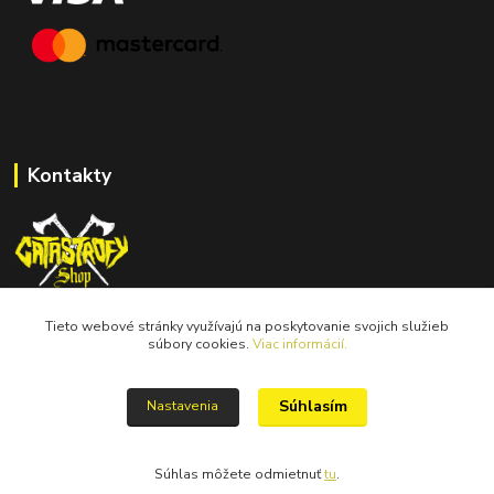
Kontakty
Tieto webové stránky využívajú na poskytovanie svojich služieb
catastrofy.shop@gmail.com
súbory cookies.
Viac informácií.
Súhlasím
Nastavenia
Súhlas môžete odmietnuť
tu
.
Vytvorené na
Eshop-rychlo.sk