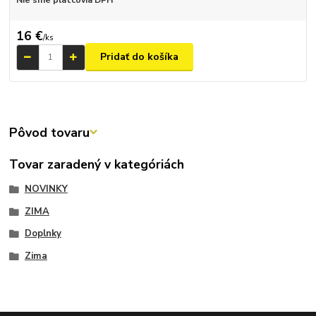
Nie sme platcovia DPH
16 €
/
ks
Pridať do košíka
Pôvod tovaru
Tovar zaradený v kategóriách
NOVINKY
ZIMA
Doplnky
Zima