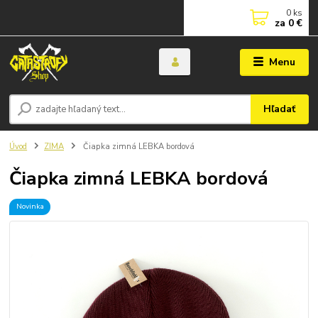
0
ks
za
0 €
Menu
Hľadať
Úvod
ZIMA
Čiapka zimná LEBKA bordová
Čiapka zimná LEBKA bordová
Novinka