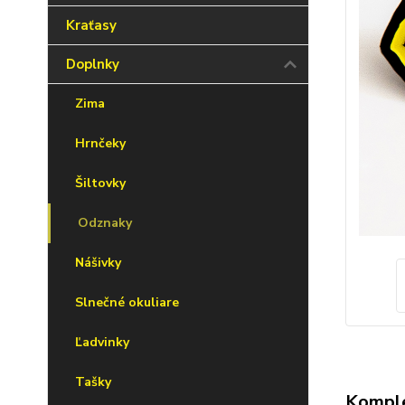
Kraťasy
Doplnky
Zima
Hrnčeky
Šiltovky
Odznaky
Nášivky
Slnečné okuliare
Ľadvinky
Tašky
Komple