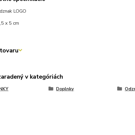
odznak LOGO
,5 x 5 cm
tovaru
zaradený v kategóriách
NKY
Doplnky
Odz