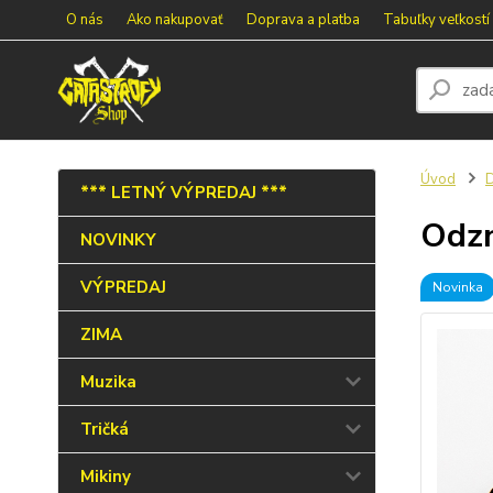
O nás
Ako nakupovať
Doprava a platba
Tabuľky veľkostí
Úvod
*** LETNÝ VÝPREDAJ ***
Odz
NOVINKY
VÝPREDAJ
Novinka
ZIMA
Muzika
Tričká
Mikiny