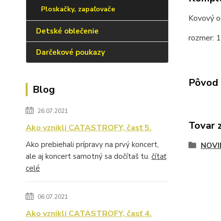
Ploskačky, zapaľovače
Kovový 
Detské oblečenie
rozmer: 1
Darčekové poukazy
Pôvod 
Blog
26.07.2021
Tovar 
Ako vznikli CATASTROFY, časť 5.
Ako prebiehali prípravy na prvý koncert,
NOVI
ale aj koncert samotný sa dočítaš tu.
čítať
celé
06.07.2021
Ako vznikli CATASTROFY, časť 4.