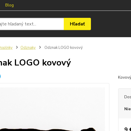
Blog
Hľadať
Doplnky
Odznaky
Odznak LOGO kovový
nak LOGO kovový
Kovový
Dos
Nie
9 