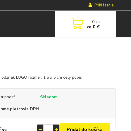
Prihlásenie
0
ks
za
0 €
 odznak LOGO rozmer: 1,5 x 5 cm
celý popis
tupnosť
Skladom
 sme platcovia DPH
€
Pridať do košíka
/
ks