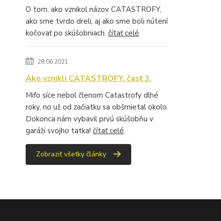
O tom, ako vznikol názov CATASTROFY,
ako sme tvrdo dreli, aj ako sme boli nútení
kočovať po skúšobniach.
čítať celé
28.06.2021
Ako vznikli CATASTROFY, časť 3.
Mifo síce nebol členom Catastrofy dlhé
roky, no už od začiatku sa obšmietal okolo.
Dokonca nám vybavil prvú skúšobňu v
garáži svojho tatka!
čítať celé
Zobraziť všetky články