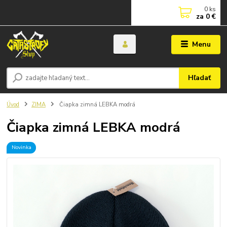
0
ks
za
0 €
Menu
Hľadať
Úvod
ZIMA
Čiapka zimná LEBKA modrá
Čiapka zimná LEBKA modrá
Novinka