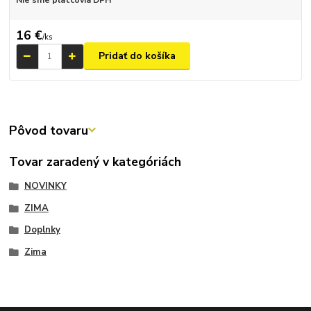
Nie sme platcovia DPH
16 €
/
ks
Pridať do košíka
Pôvod tovaru
Tovar zaradený v kategóriách
NOVINKY
ZIMA
Doplnky
Zima