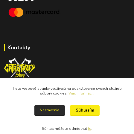
Kontakty
Tieto webové stránky využívajú na poskytovanie svojich služieb
catastrofy.shop@gmail.com
súbory cookies.
Viac informácií.
Súhlasím
Nastavenia
Súhlas môžete odmietnuť
tu
.
Vytvorené na
Eshop-rychlo.sk