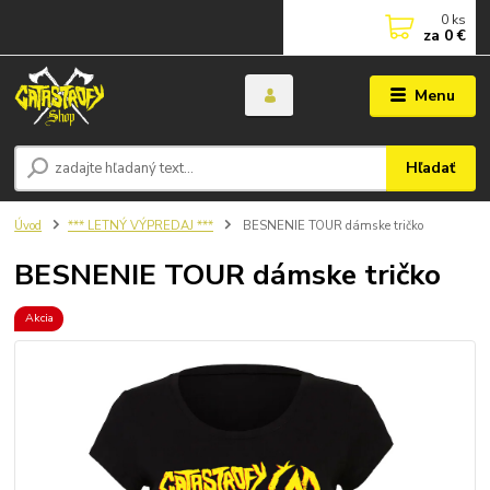
0
ks
za
0 €
Menu
Hľadať
Úvod
*** LETNÝ VÝPREDAJ ***
BESNENIE TOUR dámske tričko
BESNENIE TOUR dámske tričko
Akcia