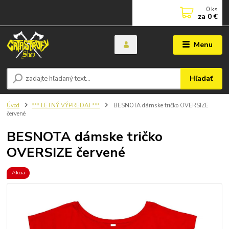
0
ks
za
0 €
Menu
Hľadať
Úvod
*** LETNÝ VÝPREDAJ ***
BESNOTA dámske tričko OVERSIZE
červené
BESNOTA dámske tričko
OVERSIZE červené
Akcia