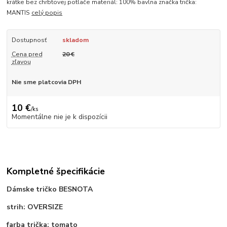
krátke bez chrbtovej potlače materiál: 100% bavlna značka trička:
MANTIS
celý popis
Dostupnosť
skladom
Cena pred
20 €
zľavou
Nie sme platcovia DPH
10 €
/
ks
Momentálne nie je k dispozícii
Kompletné špecifikácie
Dámske tričko BESNOTA
strih: OVERSIZE
farba trička: tomato