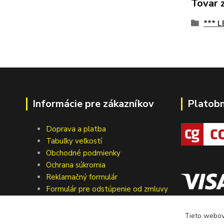
Tovar 
*** 
Informácie pre zákazníkov
Platob
Doprava a platba
Tabuľky veľkostí
Obchodné podmienky
Ochrana súkromia
Reklamačný formulár
Formulár pre odstúpenie od zmluvy
Kontakty
Tieto webové