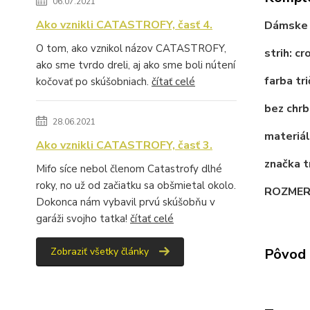
06.07.2021
Ako vznikli CATASTROFY, časť 4.
Dámske 
O tom, ako vznikol názov CATASTROFY,
strih: c
ako sme tvrdo dreli, aj ako sme boli nútení
farba tri
kočovať po skúšobniach.
čítať celé
bez chrb
28.06.2021
materiá
Ako vznikli CATASTROFY, časť 3.
značka 
Mifo síce nebol členom Catastrofy dlhé
roky, no už od začiatku sa obšmietal okolo.
ROZMER
Dokonca nám vybavil prvú skúšobňu v
garáži svojho tatka!
čítať celé
Pôvod 
Zobraziť všetky články