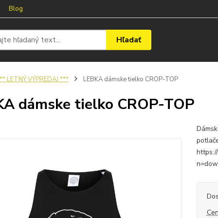
Blog
Hľadať
** LETNÝ VÝPREDAJ ***
LEBKA dámske tielko CROP-TOP
KA dámske tielko CROP-TOP
Dámske
potlač
https:
n=dow
Dos
Cen