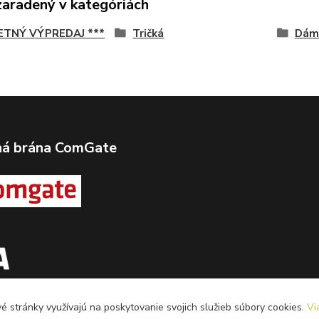
zaradený v kategóriách
LETNÝ VÝPREDAJ ***
Tričká
Dám
ná brána ComGate
 stránky využívajú na poskytovanie svojich služieb súbory cookies.
Vi