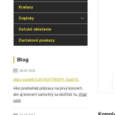
Kraťasy
Doplnky
Detské oblečenie
Darčekové poukazy
Blog
26.07.2021
Ako vznikli CATASTROFY, časť 5.
Ako prebiehali prípravy na prvý koncert,
ale aj koncert samotný sa dočítaš tu.
čítať
celé
Komple