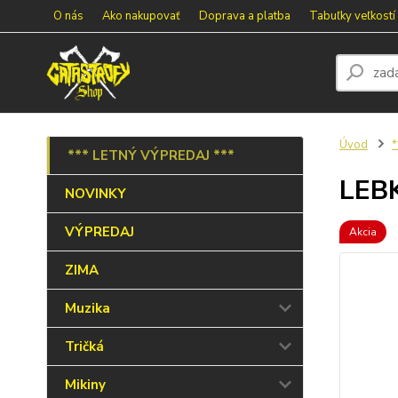
O nás
Ako nakupovať
Doprava a platba
Tabuľky veľkostí
Úvod
*
*** LETNÝ VÝPREDAJ ***
LEB
NOVINKY
VÝPREDAJ
Akcia
ZIMA
Muzika
Tričká
Mikiny