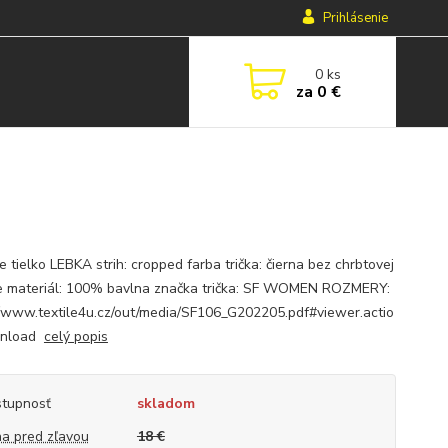
Prihlásenie
0
ks
za
0 €
 tielko LEBKA strih: cropped farba trička: čierna bez chrbtovej
e materiál: 100% bavlna značka trička: SF WOMEN ROZMERY:
//www.textile4u.cz/out/media/SF106_G202205.pdf#viewer.actio
nload
celý popis
tupnosť
skladom
a pred zľavou
18 €