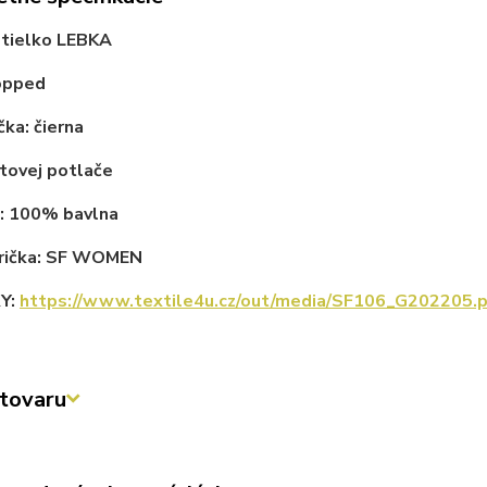
tielko LEBKA
ropped
čka: čierna
tovej potlače
l: 100% bavlna
trička: SF WOMEN
Y:
https://www.textile4u.cz/out/media/SF106_G202205.
tovaru