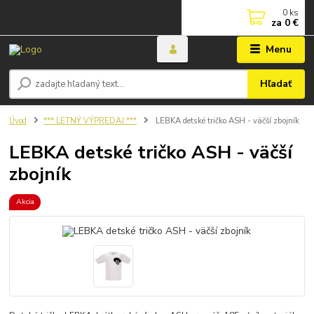
0
ks
za
0 €
Menu
Hľadať
Úvod
*** LETNÝ VÝPREDAJ ***
LEBKA detské tričko ASH - väčší zbojník
LEBKA detské tričko ASH - väčší
zbojník
Akcia