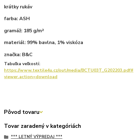
krátky rukáv
farba: ASH
gramáž: 185 g/m²
materiál: 99% bavlna, 1% viskóza
značka: B&C
Tabuľka veľkostí:
https://www.textile4u.cz/out/media/BCTU03T_G202203.pdf#
viewer.action=download
Pôvod tovaru
Tovar zaradený v kategóriách
*** LETNÝ VÝPREDAJ ***