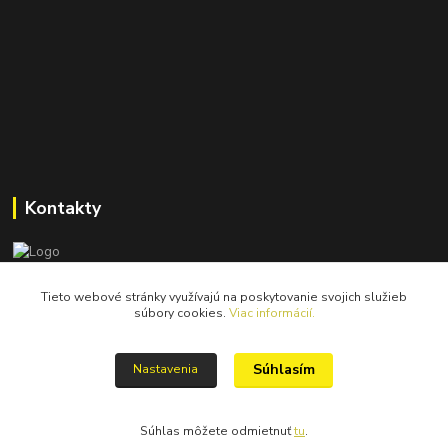
Kontakty
Tieto webové stránky využívajú na poskytovanie svojich služieb
catastrofy.shop@gmail.com
súbory cookies.
Viac informácií.
Súhlasím
Nastavenia
Súhlas môžete odmietnuť
tu
.
Vytvorené na
Eshop-rychlo.sk