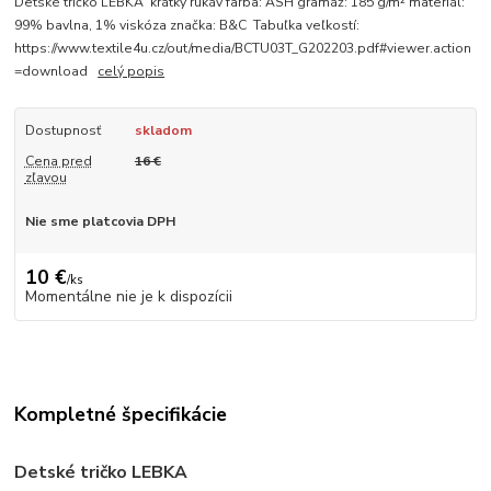
Detské tričko LEBKA krátky rukáv farba: ASH gramáž: 185 g/m² materiál:
99% bavlna, 1% viskóza značka: B&C Tabuľka veľkostí:
https://www.textile4u.cz/out/media/BCTU03T_G202203.pdf#viewer.action
=download
celý popis
Dostupnosť
skladom
Cena pred
16 €
zľavou
Nie sme platcovia DPH
10 €
/
ks
Momentálne nie je k dispozícii
Kompletné špecifikácie
Detské tričko LEBKA