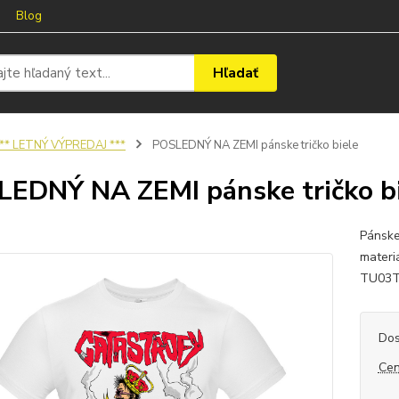
Blog
Hľadať
** LETNÝ VÝPREDAJ ***
POSLEDNÝ NA ZEMI pánske tričko biele
EDNÝ NA ZEMI pánske tričko b
Pánske
materi
TU03T
Dos
Cen