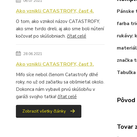
06.07.2021
Ako vznikli CATASTROFY, časť 4.
Pánske 
O tom, ako vznikol názov CATASTROFY,
farba tri
ako sme tvrdo dreli, aj ako sme boli nútení
rukávy: 
kočovať po skúšobniach.
čítať celé
materiá
28.06.2021
značka t
Ako vznikli CATASTROFY, časť 3.
Tabuľka 
Mifo síce nebol členom Catastrofy dlhé
roky, no už od začiatku sa obšmietal okolo.
Dokonca nám vybavil prvú skúšobňu v
garáži svojho tatka!
čítať celé
Pôvod 
Zobraziť všetky články
Tovar 