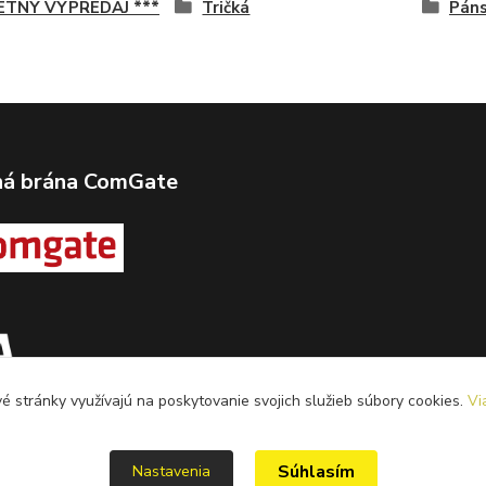
LETNÝ VÝPREDAJ ***
Tričká
Pán
ná brána ComGate
 stránky využívajú na poskytovanie svojich služieb súbory cookies.
Vi
Súhlasím
Nastavenia