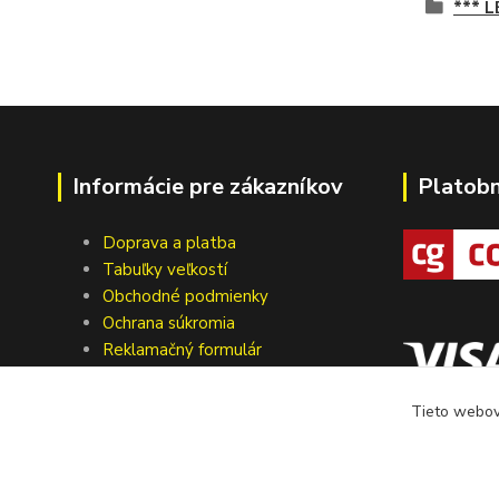
*** 
Informácie pre zákazníkov
Platob
Doprava a platba
Tabuľky veľkostí
Obchodné podmienky
Ochrana súkromia
Reklamačný formulár
Formulár pre odstúpenie od zmluvy
Kontakty
Tieto webové