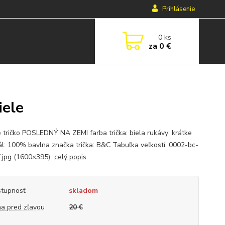
Prihlásenie
0
ks
za
0 €
iele
 tričko POSLEDNÝ NA ZEMI farba trička: biela rukávy: krátke
ál: 100% bavlna značka trička: B&C Tabuľka veľkostí: 0002-bc-
.jpg (1600×395)
celý popis
tupnosť
skladom
a pred zľavou
20 €