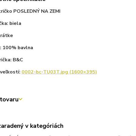
tričko POSLEDNÝ NA ZEMI
čka: biela
krátke
l: 100% bavlna
rička: B&C
veľkostí:
0002-bc-TU03T.jpg (1600×395)
tovaru
zaradený v kategóriách