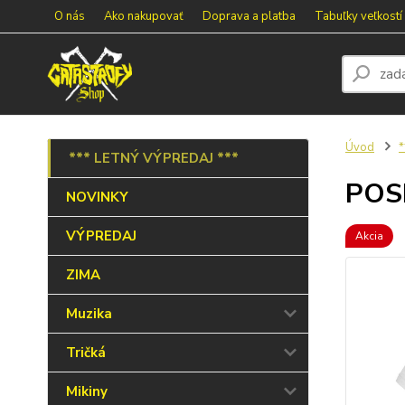
O nás
Ako nakupovať
Doprava a platba
Tabuľky veľkostí
Úvod
*
*** LETNÝ VÝPREDAJ ***
POSL
NOVINKY
VÝPREDAJ
Akcia
ZIMA
Muzika
Tričká
Mikiny