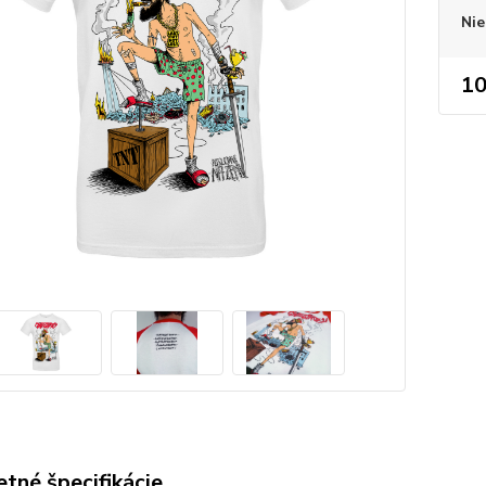
Nie
10
tné špecifikácie