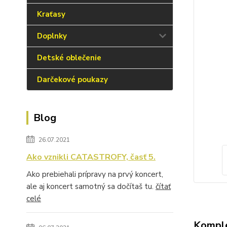
Kraťasy
Doplnky
Detské oblečenie
Darčekové poukazy
Blog
26.07.2021
Ako vznikli CATASTROFY, časť 5.
Ako prebiehali prípravy na prvý koncert,
ale aj koncert samotný sa dočítaš tu.
čítať
celé
Komple