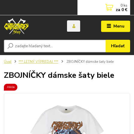
0
ks
za
0 €
Menu
Hľadať
Úvod
*** LETNÝ VÝPREDAJ ***
ZBOJNÍČKY dámske šaty biele
ZBOJNÍČKY dámske šaty biele
Akcia