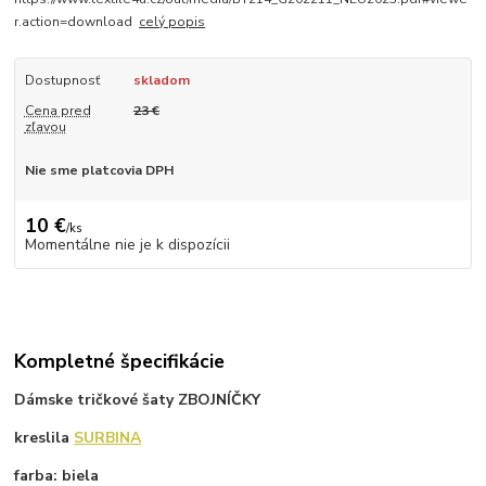
r.action=download
celý popis
Dostupnosť
skladom
Cena pred
23 €
zľavou
Nie sme platcovia DPH
10 €
/
ks
Momentálne nie je k dispozícii
Kompletné špecifikácie
Dámske tričkové šaty ZBOJNÍČKY
kreslila
SURBINA
farba: biela