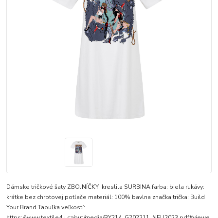
Dámske tričkové šaty ZBOJNÍČKY kreslila SURBINA farba: biela rukávy:
krátke bez chrbtovej potlače materiál: 100% bavlna značka trička: Build
Your Brand Tabuľka veľkostí:
https://www.textile4u.cz/out/media/BY214_G202211_NEU2023.pdf#viewe