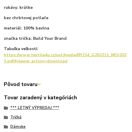
rukávy: krátke
bez chrbtovej potlače
materiál: 100% bavlna
značka trička: Build Your Brand
Tabuľka veľkostí:
https://www.textile4u.cz/out/media/BY214_G202211_NEU202
3.pdf#viewer.action=download
Pôvod tovaru
Tovar zaradený v kategóriách
*** LETNÝ VÝPREDAJ ***
Tričká
Dámske