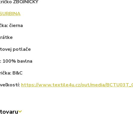
tričko ZBOJNÍČKY
SURBINA
čka: čierna
krátke
tovej potlače
l: 100% bavlna
rička: B&C
veľkostí:
https://www.textile4u.cz/out/media/BCTU03T
tovaru