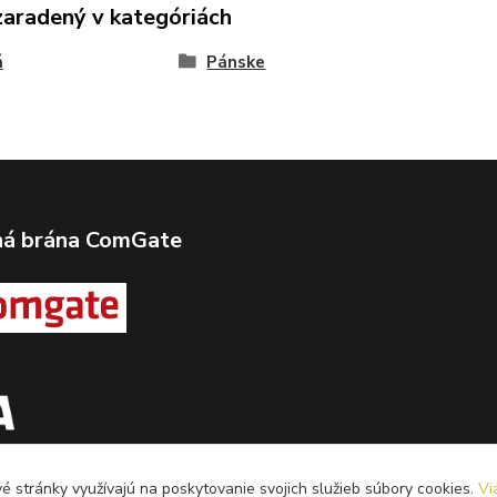
zaradený v kategóriách
á
Pánske
ná brána ComGate
 stránky využívajú na poskytovanie svojich služieb súbory cookies.
Vi