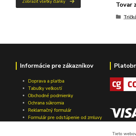
Zobraziť všetky články
Tovar 
Tričk
Informácie pre zákazníkov
Platob
Doprava a platba
Tabuľky veľkostí
Obchodné podmienky
Ochrana súkromia
Reklamačný formulár
Formulár pre odstúpenie od zmluvy
Kontakty
Tieto webové