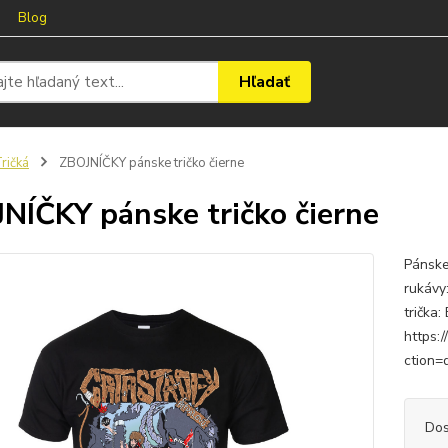
Blog
Hľadať
ričká
ZBOJNÍČKY pánske tričko čierne
NÍČKY pánske tričko čierne
Pánske
rukávy
trička:
https:
ction
Dos