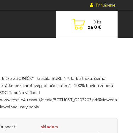
Prihlásenie
0
ks
za
0 €
 tričko ZBOJNÍČKY kreslila SURBINA farba trička: čierna
: krátke bez chrbtovej potlače materiál: 100% bavlna značka
 B&C Tabuľka veľkostí:
//www.textile4u.cz/out/media/BCTU03T_G202203.pdf#viewer.a
=download
celý popis
tupnosť
skladom