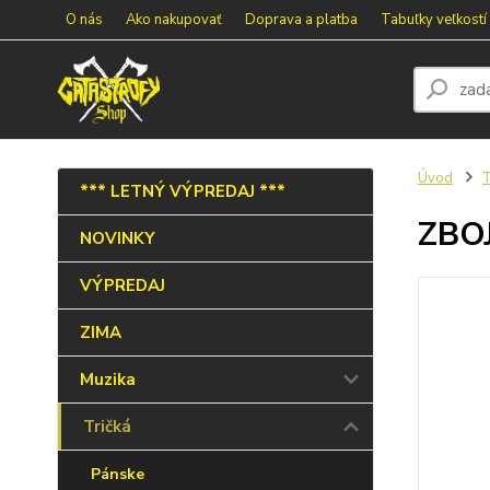
O nás
Ako nakupovať
Doprava a platba
Tabuľky veľkostí
Úvod
T
*** LETNÝ VÝPREDAJ ***
ZBOJ
NOVINKY
VÝPREDAJ
ZIMA
Muzika
Tričká
Pánske