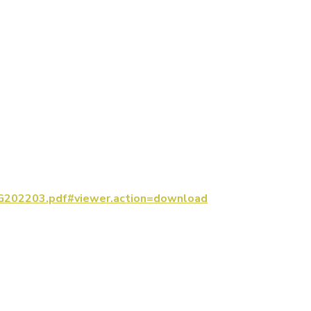
_G202203.pdf#viewer.action=download