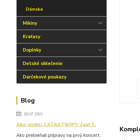
Dámske
Mikiny
Kraťasy
Doplnky
Detské oblečenie
Darčekové poukazy
Blog
26.07.2021
Ako vznikli CATASTROFY, časť 5.
Komple
Ako prebiehali prípravy na prvý koncert,