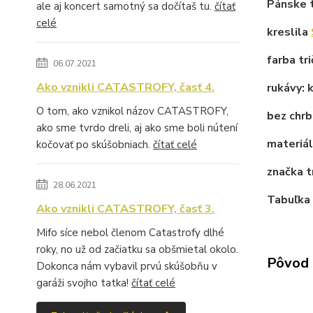
Pánske 
ale aj koncert samotný sa dočítaš tu.
čítať
celé
kreslila
farba tri
06.07.2021
Ako vznikli CATASTROFY, časť 4.
rukávy: 
O tom, ako vznikol názov CATASTROFY,
bez chrb
ako sme tvrdo dreli, aj ako sme boli nútení
materiá
kočovať po skúšobniach.
čítať celé
značka t
28.06.2021
Tabuľka 
Ako vznikli CATASTROFY, časť 3.
Mifo síce nebol členom Catastrofy dlhé
roky, no už od začiatku sa obšmietal okolo.
Pôvod 
Dokonca nám vybavil prvú skúšobňu v
garáži svojho tatka!
čítať celé