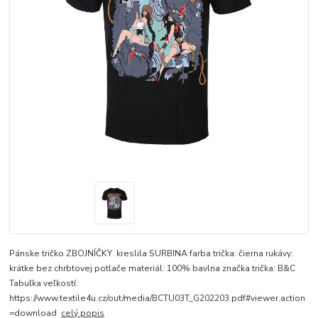
Pánske tričko ZBOJNÍČKY kreslila SURBINA farba trička: čierna rukávy:
krátke bez chrbtovej potlače materiál: 100% bavlna značka trička: B&C
Tabuľka veľkostí:
https://www.textile4u.cz/out/media/BCTU03T_G202203.pdf#viewer.action
=download
celý popis