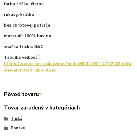
farba trička: čierna
rukávy: krátke
bez chrbtovej potlače
materiál: 100% bavlna
značka trička: B&C
Tabuľka veľkostí:
https://www.textile4u.cz/out/media/BCTU03T_G202203.pdf#
viewer.action=download
Pôvod tovaru
Tovar zaradený v kategóriách
Tričká
Pánske