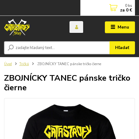
0
ks
za
0 €
Menu
Hľadať
Úvod
Tričká
ZBOJNÍCKY TANEC pánske tričko čierne
ZBOJNÍCKY TANEC pánske tričko
čierne