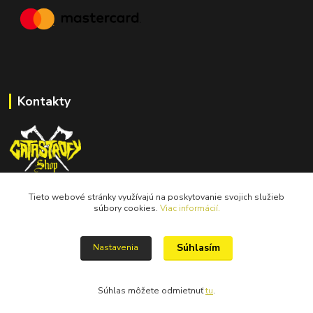
Kontakty
Tieto webové stránky využívajú na poskytovanie svojich služieb
catastrofy.shop@gmail.com
súbory cookies.
Viac informácií.
Súhlasím
Nastavenia
Súhlas môžete odmietnuť
tu
.
Vytvorené na
Eshop-rychlo.sk