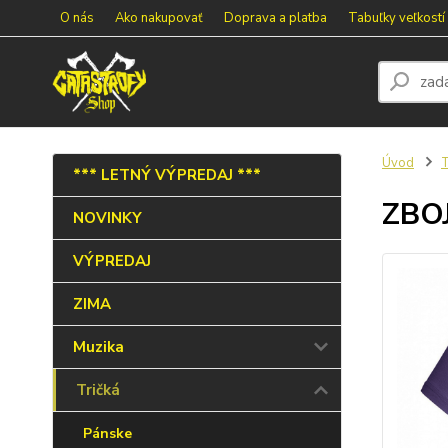
O nás
Ako nakupovať
Doprava a platba
Tabuľky veľkostí
Úvod
T
*** LETNÝ VÝPREDAJ ***
ZBOJ
NOVINKY
VÝPREDAJ
ZIMA
Muzika
Tričká
Pánske