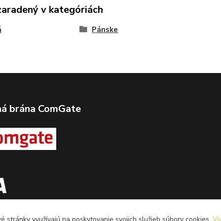
zaradený v kategóriách
á
Pánske
ná brána ComGate
 stránky využívajú na poskytovanie svojich služieb súbory cookies.
Vi