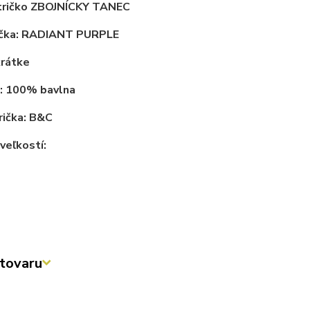
tričko ZBOJNÍCKY TANEC
rička: RADIANT PURPLE
krátke
l: 100% bavlna
rička: B&C
veľkostí:
tovaru