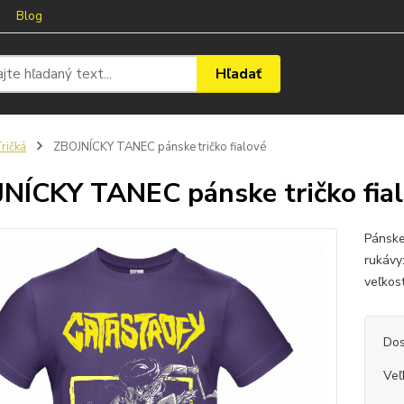
Blog
Hľadať
ričká
ZBOJNÍCKY TANEC pánske tričko fialové
NÍCKY TANEC pánske tričko fia
Pánske
rukávy
veľkos
Dos
Veľ