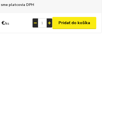
 sme platcovia DPH
 €
Pridať do košíka
/
ks