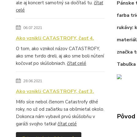
Pánske 
ale aj koncert samotný sa dočítaš tu.
čítať
celé
farba t
rukávy: 
06.07.2021
Ako vznikli CATASTROFY, časť 4.
materiá
O tom, ako vznikol názov CATASTROFY,
značka t
ako sme tvrdo dreli, aj ako sme boli nútení
kočovať po skúšobniach.
čítať celé
Tabuľka 
28.06.2021
Ako vznikli CATASTROFY, časť 3.
Mifo síce nebol členom Catastrofy dlhé
roky, no už od začiatku sa obšmietal okolo.
Pôvod 
Dokonca nám vybavil prvú skúšobňu v
garáži svojho tatka!
čítať celé