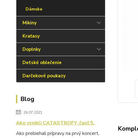
Dámske
Mikiny
Kraťasy
Doplnky
Detské oblečenie
Darčekové poukazy
Blog
26.07.2021
Ako vznikli CATASTROFY, časť 5.
Komple
Ako prebiehali prípravy na prvý koncert,