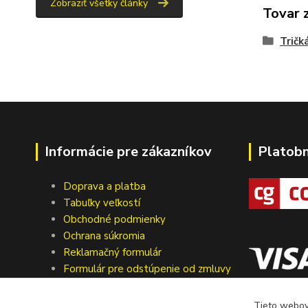
Zobraziť všetky články
Tovar 
Tričk
Informácie pre zákazníkov
Platob
Doprava a platba
Tabuľky veľkostí
Obchodné podmienky
Ochrana súkromia
Reklamačný formulár
Formulár pre odstúpenie od zmluvy
Kontakty
Tieto webové