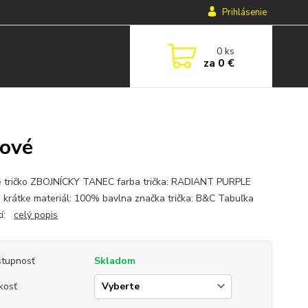
Prihlásenie
0
ks
za
0 €
lové
 tričko ZBOJNÍCKY TANEC farba trička: RADIANT PURPLE
: krátke materiál: 100% bavlna značka trička: B&C Tabuľka
tí:
celý popis
tupnosť
Skladom
kosť